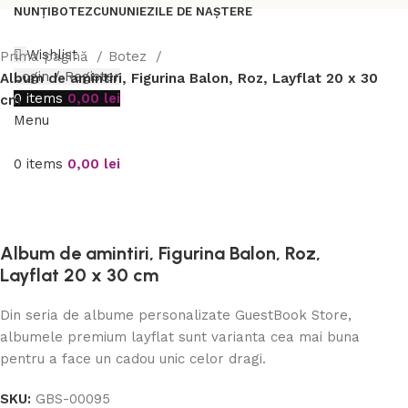
NUNȚI
BOTEZ
CUNUNIE
ZILE DE NAȘTERE
Wishlist
Prima pagină
Botez
Login / Register
Album de amintiri, Figurina Balon, Roz, Layflat 20 x 30
0
items
0,00
lei
cm
Menu
0
items
0,00
lei
Album de amintiri, Figurina Balon, Roz,
Layflat 20 x 30 cm
Din seria de albume personalizate GuestBook Store,
albumele premium layflat sunt varianta cea mai buna
pentru a face un cadou unic celor dragi.
SKU:
GBS-00095