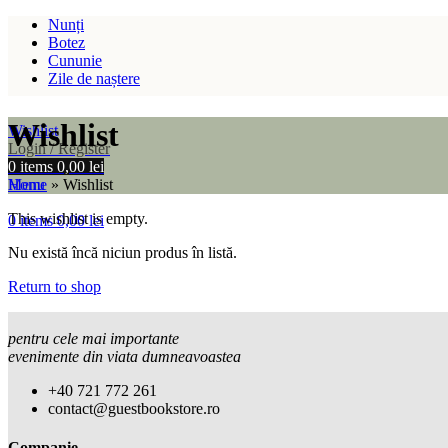
Nunți
Botez
Cununie
Zile de naștere
Wishlist
Wishlist
Login / Register
0
items
0,00
lei
Home
»
Wishlist
Menu
This wishlist is empty.
0
items
0,00
lei
Nu există încă niciun produs în listă.
Return to shop
pentru cele mai importante
evenimente din viata dumneavoastea
+40 721 772 261
contact@guestbookstore.ro
Companie