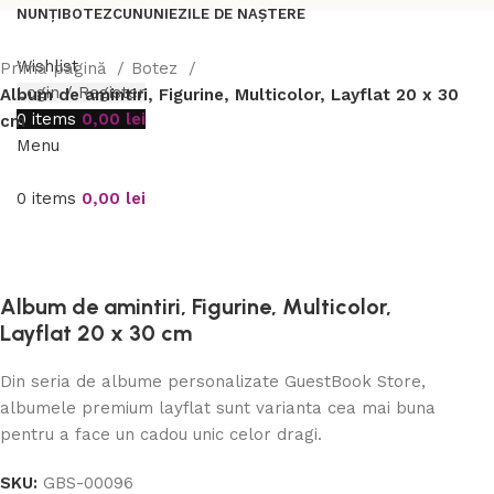
NUNȚI
BOTEZ
CUNUNIE
ZILE DE NAȘTERE
Wishlist
Prima pagină
Botez
Login / Register
Album de amintiri, Figurine, Multicolor, Layflat 20 x 30
0
items
0,00
lei
cm
Menu
0
items
0,00
lei
Album de amintiri, Figurine, Multicolor,
Layflat 20 x 30 cm
Din seria de albume personalizate GuestBook Store,
albumele premium layflat sunt varianta cea mai buna
pentru a face un cadou unic celor dragi.
SKU:
GBS-00096