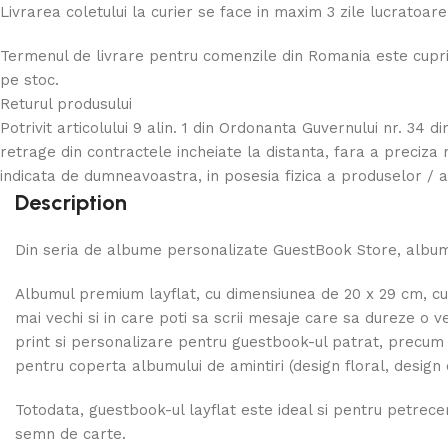
Livrarea coletului la curier se face in maxim 3 zile lucratoare
Termenul de livrare pentru comenzile din Romania este cupri
pe stoc.
Returul produsului
Potrivit articolului 9 alin. 1 din Ordonanta Guvernului nr. 34 d
retrage din contractele incheiate la distanta, fara a preciza
indicata de dumneavoastra, in posesia fizica a produselor / a
Description
Din seria de albume personalizate GuestBook Store, albume
Albumul premium layflat, cu dimensiunea de 20 x 29 cm, cup
mai vechi si in care poti sa scrii mesaje care sa dureze o ve
print si personalizare pentru guestbook-ul patrat, precum 
pentru coperta albumului de amintiri (design floral, design
Totodata, guestbook-ul layflat este ideal si pentru petreceri
semn de carte.