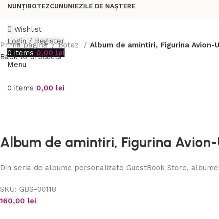
NUNȚI
BOTEZ
CUNUNIE
ZILE DE NAȘTERE
Wishlist
Login / Register
Prima pagină
Botez
Album de amintiri, Figurina Avion-U
0
items
0,00
lei
Back to products
Menu
0
items
0,00
lei
Album de amintiri, Figurina Avion-U
Din seria de albume personalizate GuestBook Store, albumele
SKU:
GBS-00118
160,00
lei