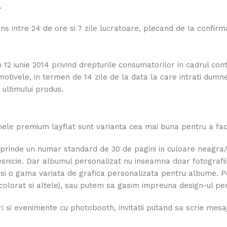
.
ns intre 24 de ore si 7 zile lucratoare, plecand de la confi
in 12 iunie 2014 privind drepturile consumatorilor in cadrul con
 motivele, in termen de 14 zile de la data la care intrati dum
 ultimului produs.
le premium layflat sunt varianta cea mai buna pentru a face
rinde un numar standard de 30 de pagini in culoare neagra/alb
snicie. Dar albumul personalizat nu inseamna doar fotografiile 
si o gama variata de grafica personalizata pentru albume. Po
 colorat si altele), sau putem sa gasim impreuna design-ul per
 si evenimente cu photobooth, invitatii putand sa scrie mesaje 