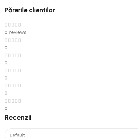
Părerile clienților
0 reviews
0
0
0
0
0
Recenzii