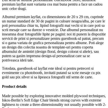
premium layflat sunt varianta cea mai buna pentru a face un cadou
unic celor dragi.
Albumul premium layflat, cu dimensiunea de 20 x 29 cm, cuprinde
un numar standard de 30 de pagini in culoare neagra/alba, pe care le
poti personaliza chiar tu, lipind fotografii mai vechi si in care poti sa
scrii mesaje care sa dureze o vesnicie. Dar albumul personalizat nu
inseamna doar fotografiile lipite pe pagini: noi iti punem la dispozitie
servicii de print si personalizare pentru guestbook-ul patrat, precum
si o gama variata de grafica personalizata pentru albume. Poti alege
un design din colectia noastra de template-uri pentru coperta
albumului de amintiri (design floral, design colorat si altele), sau
putem sa gasim impreuna design-ul personalizat care sa se
potriveasca ideii tale.
Totodata, guestbook-ul layflat este ideal si pentru petreceri si
evenimente cu photobooth, invitatii putand sa scrie mesaje cu pix
gold sau pix silver si sa lipeasca fotografii stil semn de carte.
Product details
Made possible by exploring innovative molded plywood techniques,
Iskos-Berlin’s Soft Edge Chair blends strong curves with extreme
lightness to create a three-dimensionality not usually possible with 2-