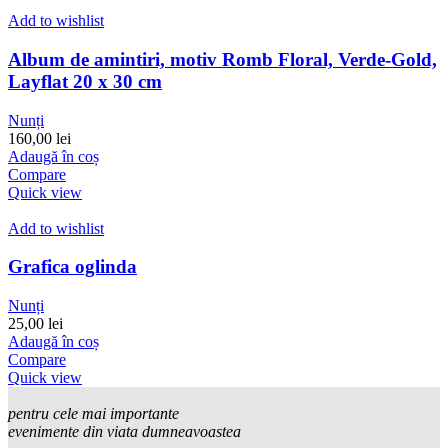
Add to wishlist
Album de amintiri, motiv Romb Floral, Verde-Gold,
Layflat 20 x 30 cm
Nunți
160,00
lei
Adaugă în coș
Compare
Quick view
Add to wishlist
Grafica oglinda
Nunți
25,00
lei
Adaugă în coș
Compare
Quick view
pentru cele mai importante
evenimente din viata dumneavoastea