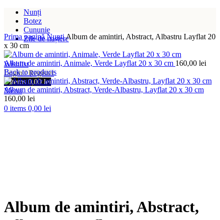
Nunți
Botez
Cununie
Prima pagină
Nunți
Album de amintiri, Abstract, Albastru Layflat 20
Zile de naștere
x 30 cm
Album de amintiri, Animale, Verde Layflat 20 x 30 cm
160,00
lei
Wishlist
Back to products
Login / Register
0
items
0,00
lei
Album de amintiri, Abstract, Verde-Albastru, Layflat 20 x 30 cm
Menu
160,00
lei
0
items
0,00
lei
Album de amintiri, Abstract,