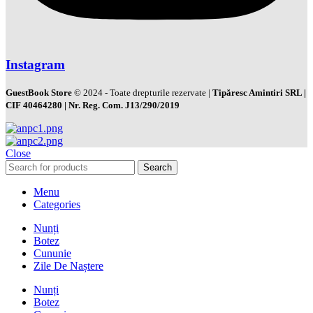
Instagram
GuestBook Store
© 2024 - Toate drepturile rezervate |
Tipăresc Amintiri SRL |
CIF 40464280 | Nr. Reg. Com. J13/290/2019
Close
Search
Menu
Categories
Nunți
Botez
Cununie
Zile De Naștere
Nunți
Botez