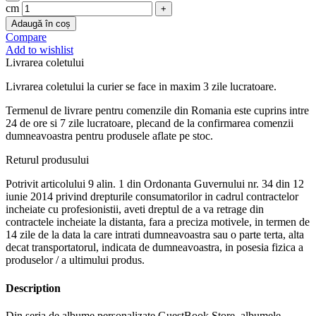
cm
Adaugă în coș
Compare
Add to wishlist
Livrarea coletului
Livrarea coletului la curier se face in maxim 3 zile lucratoare.
Termenul de livrare pentru comenzile din Romania este cuprins intre
24 de ore si 7 zile lucratoare, plecand de la confirmarea comenzii
dumneavoastra pentru produsele aflate pe stoc.
Returul produsului
Potrivit articolului 9 alin. 1 din Ordonanta Guvernului nr. 34 din 12
iunie 2014 privind drepturile consumatorilor in cadrul contractelor
incheiate cu profesionistii, aveti dreptul de a va retrage din
contractele incheiate la distanta, fara a preciza motivele, in termen de
14 zile de la data la care intrati dumneavoastra sau o parte terta, alta
decat transportatorul, indicata de dumneavoastra, in posesia fizica a
produselor / a ultimului produs.
Description
Din seria de albume personalizate GuestBook Store, albumele