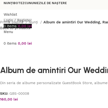
NUNȚI
BOTEZ
CUNUNIE
ZILE DE NAȘTERE
Wishlist
Login / Register
Prima pagină
Nunți
Album de amintiri Our Wedding, Ra
0
items
0,00
lei
Back to products
Menu
0
items
0,00
lei
Album de amintiri Our Weddin
Din seria de albume personalizate GuestBook Store, albumele
SKU:
GBS-00008
160,00
lei