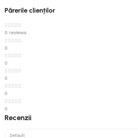
Părerile clienților
0 reviews
0
0
0
0
0
Recenzii