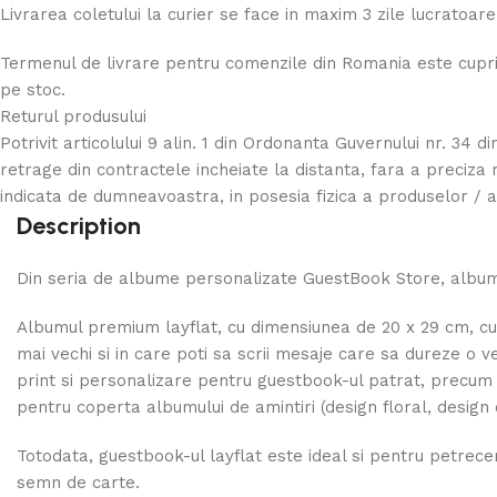
Livrarea coletului la curier se face in maxim 3 zile lucratoare
Termenul de livrare pentru comenzile din Romania este cupri
pe stoc.
Returul produsului
Potrivit articolului 9 alin. 1 din Ordonanta Guvernului nr. 34 d
retrage din contractele incheiate la distanta, fara a preciza
indicata de dumneavoastra, in posesia fizica a produselor / a
Description
Din seria de albume personalizate GuestBook Store, albume
Albumul premium layflat, cu dimensiunea de 20 x 29 cm, cup
mai vechi si in care poti sa scrii mesaje care sa dureze o ve
print si personalizare pentru guestbook-ul patrat, precum 
pentru coperta albumului de amintiri (design floral, design
Totodata, guestbook-ul layflat este ideal si pentru petreceri
semn de carte.