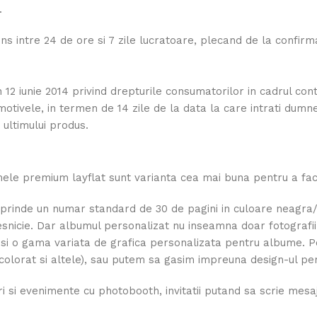
.
ns intre 24 de ore si 7 zile lucratoare, plecand de la confi
in 12 iunie 2014 privind drepturile consumatorilor in cadrul con
 motivele, in termen de 14 zile de la data la care intrati dum
 ultimului produs.
le premium layflat sunt varianta cea mai buna pentru a face
rinde un numar standard de 30 de pagini in culoare neagra/alb
snicie. Dar albumul personalizat nu inseamna doar fotografiile 
si o gama variata de grafica personalizata pentru albume. Po
 colorat si altele), sau putem sa gasim impreuna design-ul per
 si evenimente cu photobooth, invitatii putand sa scrie mesaje 