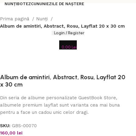
NUNȚI
BOTEZ
CUNUNIE
ZILE DE NAȘTERE
Prima pagină
Nunți
Album de amintiri, Abstract, Rosu, Layflat 20 x 30 cm
Login / Register
0,00
Lei
Album de amintiri, Abstract, Rosu, Layflat 20
x 30 cm
Din seria de albume personalizate GuestBook Store,
albumele premium layflat sunt varianta cea mai buna
pentru a face un cadou unic celor dragi.
SKU:
GBS-00070
160,00
lei