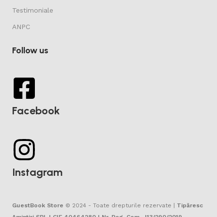
Testimoniale
ANPC
Follow us
Facebook
Instagram
GuestBook Store
© 2024 - Toate drepturile rezervate |
Tipăresc
Amintiri SRL | CIF 40464280 | Nr. Reg. Com. J13/290/2019