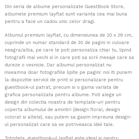
Din seria de albume personalizate GuestBook Store,
albumele premium layflat sunt varianta cea mai buna
pentru a face un cadou unic celor dragi.
Albumul premium layflat, cu dimensiunea de 20 x 29 cm,
cuprinde un numar standard de 30 de pagini in culoare
neagra/alba, pe care le poti personaliza chiar tu, lipind
fotografii mai vechi si in care poti sa scrii mesaje care sa
dureze o vesnicie. Dar albumul personalizat nu
inseamna doar fotografiile lipite pe pagini: noi iti punem
la dispozitie servicii de print si personalizare pentru
guestbook-ul patrat, precum si o gama variata de
grafica personalizata pentru albume. Poti alege un
design din colectia noastra de template-uri pentru
coperta albumului de amintiri (design floral, design
colorat si altele), sau putem sa gasim impreuna design-
ul personalizat care sa se potriveasca ideii tale.
Totodata, guestbook-ul layflat este ideal si pentru