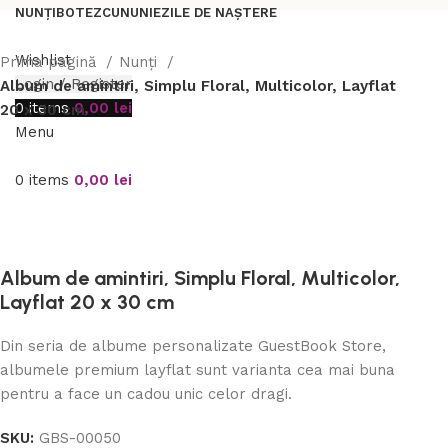
NUNȚI
BOTEZ
CUNUNIE
ZILE DE NAȘTERE
Wishlist
Prima pagină
Nunți
Login / Register
Album de amintiri, Simplu Floral, Multicolor, Layflat
0
items
0,00
lei
20 x 30 cm
Menu
0
items
0,00
lei
Album de amintiri, Simplu Floral, Multicolor,
Layflat 20 x 30 cm
Din seria de albume personalizate GuestBook Store,
albumele premium layflat sunt varianta cea mai buna
pentru a face un cadou unic celor dragi.
SKU:
GBS-00050