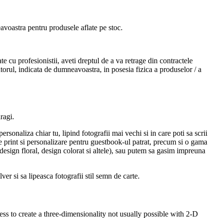
avoastra pentru produsele aflate pe stoc.
e cu profesionistii, aveti dreptul de a va retrage din contractele
tatorul, indicata de dumneavoastra, in posesia fizica a produselor / a
ragi.
naliza chiar tu, lipind fotografii mai vechi si in care poti sa scrii
de print si personalizare pentru guestbook-ul patrat, precum si o gama
design floral, design colorat si altele), sau putem sa gasim impreuna
er si sa lipeasca fotografii stil semn de carte.
s to create a three-dimensionality not usually possible with 2-D