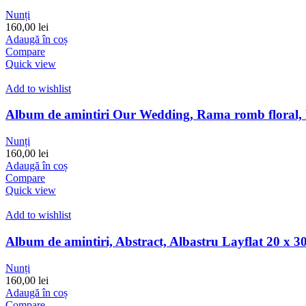
Nunți
160,00
lei
Adaugă în coș
Compare
Quick view
Add to wishlist
Album de amintiri Our Wedding, Rama romb floral, 
Nunți
160,00
lei
Adaugă în coș
Compare
Quick view
Add to wishlist
Album de amintiri, Abstract, Albastru Layflat 20 x 3
Nunți
160,00
lei
Adaugă în coș
Compare