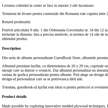
Livrarea coletului la curier se face in maxim 3 zile lucratoare.
Termenul de livrare pentru comenzile din Romania este cuprins intre 2
Returul produsului
Potrivit articolului 9 alin. 1 din Ordonanta Guvernului nr. 34 din 12 iu
incheiate la distanta, fara a preciza motivele, in termen de 14 zile de l
ultimului produs.
Description
Din seria de albume personalizate GuestBook Store, albumele premium 
Albumul premium layflat, cu dimensiunea de 20 x 29 cm, cuprinde un num
mesaje care sa dureze o vesnicie. Dar albumul personalizat nu inseamna 
variata de grafica personalizata pentru albume. Poti alege un design di
design-ul personalizat care sa se potriveasca ideii tale.
Totodata, guestbook-ul layflat este ideal si pentru petreceri si evenimen
Product details
Made possible by exploring innovative molded plywood techniques, Isk