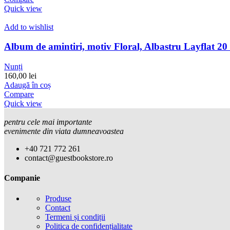
Quick view
Add to wishlist
Album de amintiri, motiv Floral, Albastru Layflat 20
Nunți
160,00
lei
Adaugă în coș
Compare
Quick view
pentru cele mai importante
evenimente din viata dumneavoastea
+40 721 772 261
contact@guestbookstore.ro
Companie
Produse
Contact
Termeni și condiții
Politica de confidențialitate