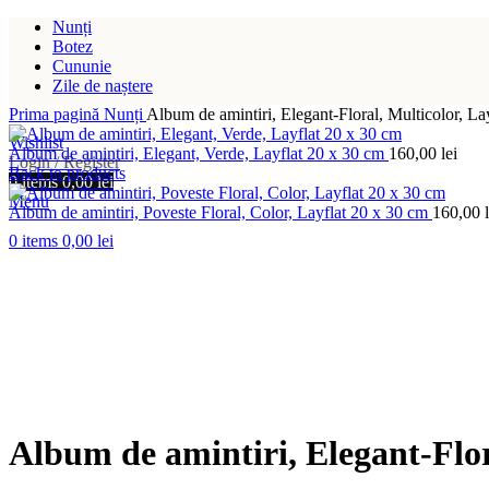
Nunți
Botez
Cununie
Zile de naștere
Prima pagină
Nunți
Album de amintiri, Elegant-Floral, Multicolor, La
Wishlist
Album de amintiri, Elegant, Verde, Layflat 20 x 30 cm
160,00
lei
Login / Register
Back to products
0
items
0,00
lei
Menu
Album de amintiri, Poveste Floral, Color, Layflat 20 x 30 cm
160,00
0
items
0,00
lei
Album de amintiri, Elegant-Flor