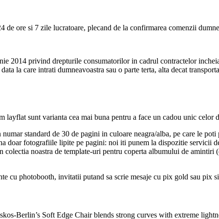
4 de ore si 7 zile lucratoare, plecand de la confirmarea comenzii dumne
nie 2014 privind drepturile consumatorilor in cadrul contractelor incheiat
a data la care intrati dumneavoastra sau o parte terta, alta decat transpor
layflat sunt varianta cea mai buna pentru a face un cadou unic celor d
ar standard de 30 de pagini in culoare neagra/alba, pe care le poti perso
doar fotografiile lipite pe pagini: noi iti punem la dispozitie servicii 
n colectia noastra de template-uri pentru coperta albumului de amintiri (
te cu photobooth, invitatii putand sa scrie mesaje cu pix gold sau pix silv
os-Berlin’s Soft Edge Chair blends strong curves with extreme lightnes