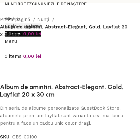
NUNȚI
BOTEZ
CUNUNIE
ZILE DE NAȘTERE
Wishlist
Prima pagină
Nunți
Login / Register
Album de amintiri, Abstract-Elegant, Gold, Layflat 20
0
items
0,00
lei
x 30 cm
Menu
0
items
0,00
lei
Album de amintiri, Abstract-Elegant, Gold,
Layflat 20 x 30 cm
Din seria de albume personalizate GuestBook Store,
albumele premium layflat sunt varianta cea mai buna
pentru a face un cadou unic celor dragi.
SKU:
GBS-00100