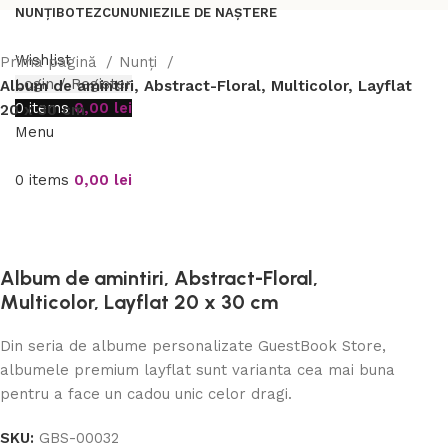
NUNȚI
BOTEZ
CUNUNIE
ZILE DE NAȘTERE
Wishlist
Prima pagină
Nunți
Login / Register
Album de amintiri, Abstract-Floral, Multicolor, Layflat
0
items
0,00
lei
20 x 30 cm
Menu
0
items
0,00
lei
Album de amintiri, Abstract-Floral,
Multicolor, Layflat 20 x 30 cm
Din seria de albume personalizate GuestBook Store,
albumele premium layflat sunt varianta cea mai buna
pentru a face un cadou unic celor dragi.
SKU:
GBS-00032